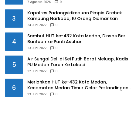
7 Agustus 2026
0
Kapolres Padangsidimpuan Pimpin Grebek
3
Kampung Narkoba, 10 Orang Diamankan
24 Juni 2022
0
Sambut HUT ke-432 Kota Medan, Dinsos Beri
4
Bantuan ke Panti Asuhan
23 Juni 2022
0
Air Sungai Deli di Sei Putih Barat Meluap, Kadis
5
PU Medan Turun Ke Lokasi
22 Juni 2022
0
Meriahkan HUT ke-432 Kota Medan,
6
Kecamatan Medan Timur Gelar Pertandingan
Futsal
23 Juni 2022
0