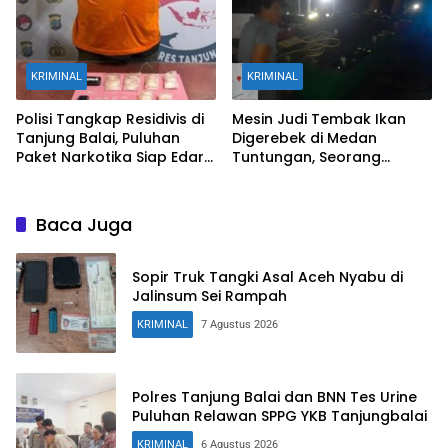
KRIMINAL
KRIMINAL
Polisi Tangkap Residivis di
Mesin Judi Tembak Ikan
Tanjung Balai, Puluhan
Digerebek di Medan
Paket Narkotika Siap Edar
Tuntungan, Seorang
Disita
Wanita dan Uang Tunai
Rp2,67 Juta Diamankan
Baca Juga
Sopir Truk Tangki Asal Aceh Nyabu di
Jalinsum Sei Rampah
KRIMINAL
7 Agustus 2026
Polres Tanjung Balai dan BNN Tes Urine
Puluhan Relawan SPPG YKB Tanjungbalai
KRIMINAL
6 Agustus 2026