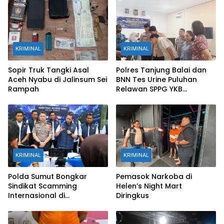
KRIMINAL
KRIMINAL
Sopir Truk Tangki Asal
Polres Tanjung Balai dan
Aceh Nyabu di Jalinsum Sei
BNN Tes Urine Puluhan
Rampah
Relawan SPPG YKB
Tanjungbalai
KRIMINAL
KRIMINAL
Polda Sumut Bongkar
Pemasok Narkoba di
Sindikat Scamming
Helen’s Night Mart
Internasional di
Diringkus
Apartemen Medan, Korban
Rugi Rp6,7 Miliar