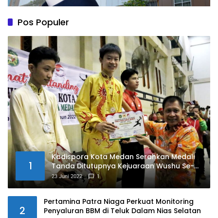
Pos Populer
Kadispora Kota Medan Serahkan Medali
1
Tanda Ditutupnya Kejuaraan Wushu Se-
Kota Medan Memperebutkan Piala Wali
23 Juni 2022
1
Kota Medan Tahun 2022
Pertamina Patra Niaga Perkuat Monitoring
2
Penyaluran BBM di Teluk Dalam Nias Selatan