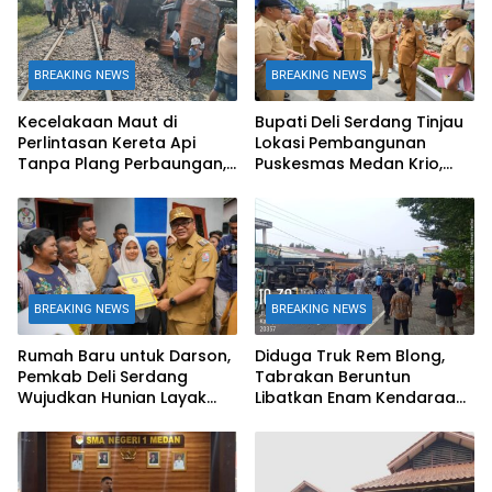
BREAKING NEWS
BREAKING NEWS
Kecelakaan Maut di
Bupati Deli Serdang Tinjau
Perlintasan Kereta Api
Lokasi Pembangunan
Tanpa Plang Perbaungan,
Puskesmas Medan Krio,
Dump Truk Tertabrak KA
Tingkatkan Akses Layanan
Putri Deli, Satu Orang
Kesehatan Warga
Tewas
BREAKING NEWS
BREAKING NEWS
Rumah Baru untuk Darson,
Diduga Truk Rem Blong,
Pemkab Deli Serdang
Tabrakan Beruntun
Wujudkan Hunian Layak
Libatkan Enam Kendaraan
bagi Warga Sunggal
di Sibolangit