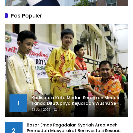
Pos Populer
Kadispora Kota Medan Serahkan Medali
1
Tanda Ditutupnya Kejuaraan Wushu Se-
Kota Medan Memperebutkan Piala Wali
23 Juni 2022
1
Kota Medan Tahun 2022
Bazar Emas Pegadaian Syariah Area Aceh
2
Permudah Masyarakat Berinvestasi Sesuai