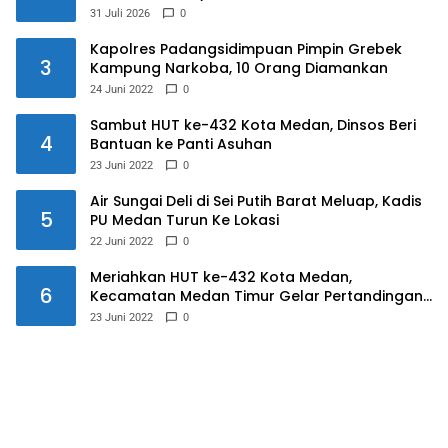
Prinsip Syariah
31 Juli 2026
0
Kapolres Padangsidimpuan Pimpin Grebek
3
Kampung Narkoba, 10 Orang Diamankan
24 Juni 2022
0
Sambut HUT ke-432 Kota Medan, Dinsos Beri
4
Bantuan ke Panti Asuhan
23 Juni 2022
0
Air Sungai Deli di Sei Putih Barat Meluap, Kadis
5
PU Medan Turun Ke Lokasi
22 Juni 2022
0
Meriahkan HUT ke-432 Kota Medan,
6
Kecamatan Medan Timur Gelar Pertandingan
Futsal
23 Juni 2022
0