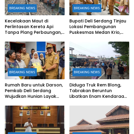
BREAKING NEWS
BREAKING NEWS
Kecelakaan Maut di
Bupati Deli Serdang Tinjau
Perlintasan Kereta Api
Lokasi Pembangunan
Tanpa Plang Perbaungan,
Puskesmas Medan Krio,
Dump Truk Tertabrak KA
Tingkatkan Akses Layanan
Putri Deli, Satu Orang
Kesehatan Warga
Tewas
BREAKING NEWS
BREAKING NEWS
Rumah Baru untuk Darson,
Diduga Truk Rem Blong,
Pemkab Deli Serdang
Tabrakan Beruntun
Wujudkan Hunian Layak
Libatkan Enam Kendaraan
bagi Warga Sunggal
di Sibolangit