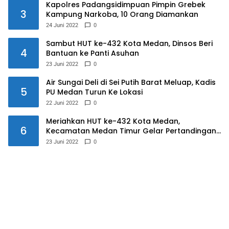
Kapolres Padangsidimpuan Pimpin Grebek
3
Kampung Narkoba, 10 Orang Diamankan
24 Juni 2022
0
Sambut HUT ke-432 Kota Medan, Dinsos Beri
4
Bantuan ke Panti Asuhan
23 Juni 2022
0
Air Sungai Deli di Sei Putih Barat Meluap, Kadis
5
PU Medan Turun Ke Lokasi
22 Juni 2022
0
Meriahkan HUT ke-432 Kota Medan,
6
Kecamatan Medan Timur Gelar Pertandingan
Futsal
23 Juni 2022
0