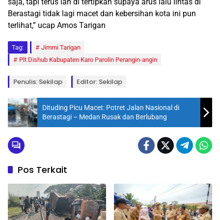
saja, tapi terus lah di tertipkan supaya arus lalu lintas di
Berastagi tidak lagi macet dan kebersihan kota ini pun
terlihat,” ucap Amos Tarigan
Tag:
Jimmi Tarigan
Plt Dishub Kabupaten Karo Parolin Perangin-angin
Penulis: Sekilap
Editor: Sekilap
Dituding Picu Macet: Potret Jalan Nasional di
Berastagi – Medan Rusak dan Berlubang
Pos Terkait