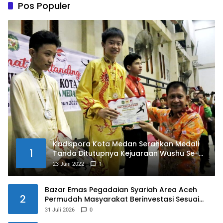
Pos Populer
Kadispora Kota Medan Serahkan Medali
1
Tanda Ditutupnya Kejuaraan Wushu Se-
Kota Medan Memperebutkan Piala Wali
23 Juni 2022
1
Kota Medan Tahun 2022
Bazar Emas Pegadaian Syariah Area Aceh
2
Permudah Masyarakat Berinvestasi Sesuai
Prinsip Syariah
31 Juli 2026
0