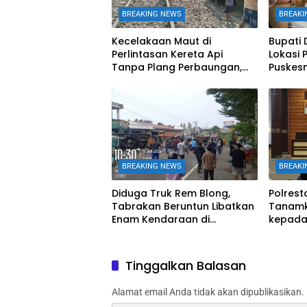
BREAKING NEWS
BREAKI
Kecelakaan Maut di
Bupati 
Perlintasan Kereta Api
Lokasi
Tanpa Plang Perbaungan,
Puskes
Dump Truk Tertabrak KA
Tingka
Putri Deli, Satu Orang Tewas
Keseha
BREAKING NEWS
BREAKI
Diduga Truk Rem Blong,
Polres
Tabrakan Beruntun Libatkan
Tanamka
Enam Kendaraan di
kepada 
Sibolangit
Edukasi
Tinggalkan Balasan
Alamat email Anda tidak akan dipublikasikan.