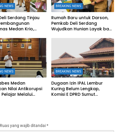
NG NEWS
BREAKING NEWS
Deli Serdang Tinjau
Rumah Baru untuk Darson,
 Pembangunan
Pemkab Deli Serdang
mas Medan Krio,
Wujudkan Hunian Layak bagi
tkan Akses Layanan
Warga Sunggal
tan Warga
NG NEWS
BREAKING NEWS
tabes Medan
Dugaan Izin IPAL Lembur
n Nilai Antikorupsi
Kuring Belum Lengkap,
Pelajar Melalui
Komisi E DPRD Sumut
 Unit Tipidkor
Jadwalkan RDP
Ruas yang wajib ditandai
*