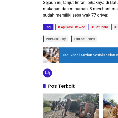
Sejauh ini, lanjut Imran, pihaknya di B
makanan dan minuman, 3 merchant mart
sudah memiliki sebanyak 77 driver.
Tag:
Aplikasi Otewee
Batubara
Penulis: Joy
Editor: Frans
Disdukcapil Medan Sosialisasilan 
Pos Terkait