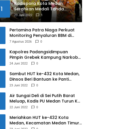
Kadispora Kota Medan
1
Serahkan Medali Tanda
Ditutupnya Kejuaraan Wushu
23 Juni 2022
1
Se-Kota Medan
Memperebutkan Piala Wali
Pertamina Patra Niaga Perkuat
Kota Medan Tahun 2022
Monitoring Penyaluran BBM di
Teluk Dalam Nias Selatan
7 Agustus 2026
0
Kapolres Padangsidimpuan
Pimpin Grebek Kampung Narkoba,
10 Orang Diamankan
24 Juni 2022
0
Sambut HUT ke-432 Kota Medan,
Dinsos Beri Bantuan ke Panti
Asuhan
23 Juni 2022
0
Air Sungai Deli di Sei Putih Barat
Meluap, Kadis PU Medan Turun Ke
Lokasi
22 Juni 2022
0
Meriahkan HUT ke-432 Kota
Medan, Kecamatan Medan Timur
Gelar Pertandingan Futsal