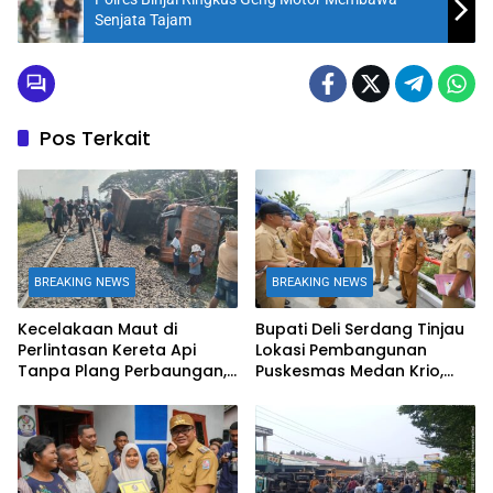
Senjata Tajam
Pos Terkait
BREAKING NEWS
BREAKING NEWS
Kecelakaan Maut di
Bupati Deli Serdang Tinjau
Perlintasan Kereta Api
Lokasi Pembangunan
Tanpa Plang Perbaungan,
Puskesmas Medan Krio,
Dump Truk Tertabrak KA
Tingkatkan Akses Layanan
Putri Deli, Satu Orang
Kesehatan Warga
Tewas