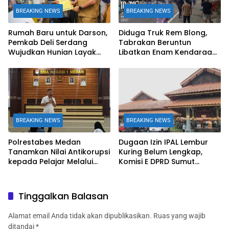
BREAKING NEWS
BREAKING NEWS
Rumah Baru untuk Darson,
Diduga Truk Rem Blong,
Pemkab Deli Serdang
Tabrakan Beruntun
Wujudkan Hunian Layak
Libatkan Enam Kendaraan
bagi Warga Sunggal
di Sibolangit
BREAKING NEWS
BREAKING NEWS
Polrestabes Medan
Dugaan Izin IPAL Lembur
Tanamkan Nilai Antikorupsi
Kuring Belum Lengkap,
kepada Pelajar Melalui
Komisi E DPRD Sumut
Edukasi Unit Tipidkor
Jadwalkan RDP
Tinggalkan Balasan
Alamat email Anda tidak akan dipublikasikan.
Ruas yang wajib
ditandai
*