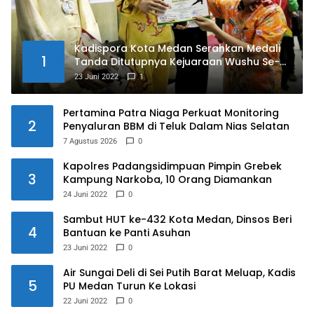
Kadispora Kota Medan Serahkan Medali
1
Tanda Ditutupnya Kejuaraan Wushu Se-
Kota Medan Memperebutkan Piala Wali
23 Juni 2022
1
Kota Medan Tahun 2022
Pertamina Patra Niaga Perkuat Monitoring
2
Penyaluran BBM di Teluk Dalam Nias Selatan
7 Agustus 2026
0
Kapolres Padangsidimpuan Pimpin Grebek
3
Kampung Narkoba, 10 Orang Diamankan
24 Juni 2022
0
Sambut HUT ke-432 Kota Medan, Dinsos Beri
4
Bantuan ke Panti Asuhan
23 Juni 2022
0
Air Sungai Deli di Sei Putih Barat Meluap, Kadis
5
PU Medan Turun Ke Lokasi
22 Juni 2022
0