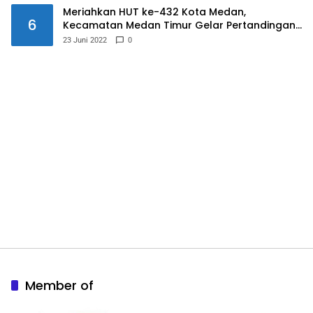
Meriahkan HUT ke-432 Kota Medan,
6
Kecamatan Medan Timur Gelar Pertandingan
Futsal
23 Juni 2022
0
Member of