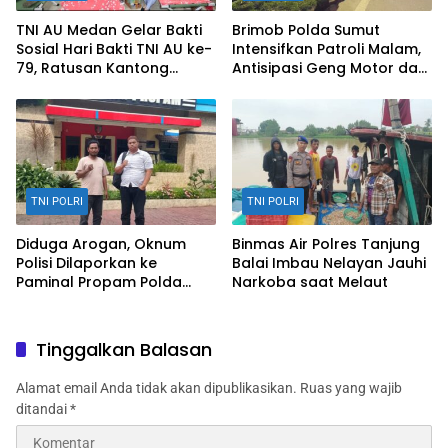
TNI AU Medan Gelar Bakti
Brimob Polda Sumut
Sosial Hari Bakti TNI AU ke-
Intensifkan Patroli Malam,
79, Ratusan Kantong
Antisipasi Geng Motor dan
Darah Berhasil
Kejahatan Jalanan di
Dikumpulkan
Medan
TNI POLRI
TNI POLRI
Diduga Arogan, Oknum
Binmas Air Polres Tanjung
Polisi Dilaporkan ke
Balai Imbau Nelayan Jauhi
Paminal Propam Polda
Narkoba saat Melaut
Sumut atas Dugaan
Pengusiran Warga
Tinggalkan Balasan
Alamat email Anda tidak akan dipublikasikan.
Ruas yang wajib
ditandai
*