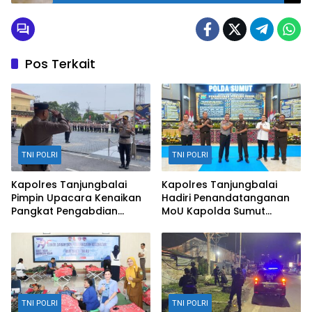
Pos Terkait
TNI POLRI
TNI POLRI
Kapolres Tanjungbalai
Kapolres Tanjungbalai
Pimpin Upacara Kenaikan
Hadiri Penandatanganan
Pangkat Pengabdian
MoU Kapolda Sumut
Personil
dengan Kejati Sumut
TNI POLRI
TNI POLRI