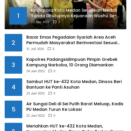
Kadispora Kota Medan Serahkan Medali
1
Tanda Ditutupnya Kejuaraan Wushu Se-
Kota Medan Memperebutkan Piala Wali
23 Juni 2022
1
Kota Medan Tahun 2022
Bazar Emas Pegadaian Syariah Area Aceh
2
Permudah Masyarakat Berinvestasi Sesuai
Prinsip Syariah
31 Juli 2026
0
Kapolres Padangsidimpuan Pimpin Grebek
3
Kampung Narkoba, 10 Orang Diamankan
24 Juni 2022
0
Sambut HUT ke-432 Kota Medan, Dinsos Beri
4
Bantuan ke Panti Asuhan
23 Juni 2022
0
Air Sungai Deli di Sei Putih Barat Meluap, Kadis
5
PU Medan Turun Ke Lokasi
22 Juni 2022
0
Meriahkan HUT ke-432 Kota Medan,