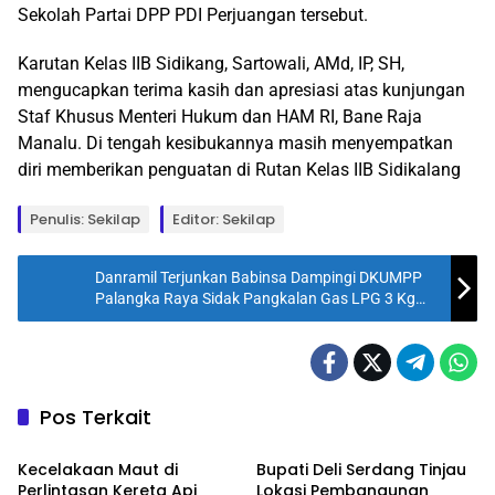
Sekolah Partai DPP PDI Perjuangan tersebut.
Karutan Kelas IIB Sidikang, Sartowali, AMd, IP, SH,
mengucapkan terima kasih dan apresiasi atas kunjungan
Staf Khusus Menteri Hukum dan HAM RI, Bane Raja
Manalu. Di tengah kesibukannya masih menyempatkan
diri memberikan penguatan di Rutan Kelas IIB Sidikalang
Penulis: Sekilap
Editor: Sekilap
Danramil Terjunkan Babinsa Dampingi DKUMPP
Palangka Raya Sidak Pangkalan Gas LPG 3 Kg
Bersubsidi
Pos Terkait
BREAKING NEWS
BREAKING NEWS
Kecelakaan Maut di
Bupati Deli Serdang Tinjau
Perlintasan Kereta Api
Lokasi Pembangunan