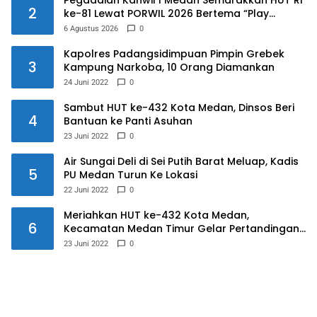
Pegadaian Kanwil I Medan Semarakkan HUT RI
2
ke-81 Lewat PORWIL 2026 Bertema “Play
Together, Grow Together”
6 Agustus 2026
0
Kapolres Padangsidimpuan Pimpin Grebek
3
Kampung Narkoba, 10 Orang Diamankan
24 Juni 2022
0
Sambut HUT ke-432 Kota Medan, Dinsos Beri
4
Bantuan ke Panti Asuhan
23 Juni 2022
0
Air Sungai Deli di Sei Putih Barat Meluap, Kadis
5
PU Medan Turun Ke Lokasi
22 Juni 2022
0
Meriahkan HUT ke-432 Kota Medan,
6
Kecamatan Medan Timur Gelar Pertandingan
Futsal
23 Juni 2022
0