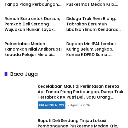
Tanpa Plang Perbaungan,
Puskesmas Medan Krio,
BREAKING NEWS
BREAKING NEWS
Dump Truk Tertabrak KA
Tingkatkan Akses Layanan
Putri Deli, Satu Orang
Kesehatan Warga
Rumah Baru untuk Darson,
Diduga Truk Rem Blong,
Tewas
Pemkab Deli Serdang
Tabrakan Beruntun
Wujudkan Hunian Layak
Libatkan Enam Kendaraan
BREAKING NEWS
BREAKING NEWS
bagi Warga Sunggal
di Sibolangit
Polrestabes Medan
Dugaan Izin IPAL Lembur
Tanamkan Nilai Antikorupsi
Kuring Belum Lengkap,
kepada Pelajar Melalui
Komisi E DPRD Sumut
Edukasi Unit Tipidkor
Jadwalkan RDP
Baca Juga
Kecelakaan Maut di Perlintasan Kereta
Api Tanpa Plang Perbaungan, Dump Truk
Tertabrak KA Putri Deli, Satu Orang
Tewas
BREAKING NEWS
2 Agustus 2026
Bupati Deli Serdang Tinjau Lokasi
Pembangunan Puskesmas Medan Krio,