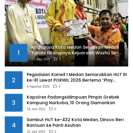
Kadispora Kota Medan Serahkan Medali
1
Tanda Ditutupnya Kejuaraan Wushu Se-
Kota Medan Memperebutkan Piala Wali
23 Juni 2022
1
Kota Medan Tahun 2022
Pegadaian Kanwil I Medan Semarakkan HUT RI
2
ke-81 Lewat PORWIL 2026 Bertema “Play
Together, Grow Together”
6 Agustus 2026
0
Kapolres Padangsidimpuan Pimpin Grebek
3
Kampung Narkoba, 10 Orang Diamankan
24 Juni 2022
0
Sambut HUT ke-432 Kota Medan, Dinsos Beri
4
Bantuan ke Panti Asuhan
23 Juni 2022
0