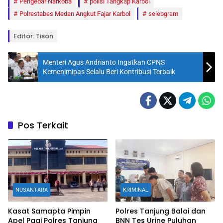
Pengedar Narkoba
polisi Tangkap Karbol
Polrestabes Medan Angkut Fajar Karbol
selebgram
Editor: Tison
Menteri Agus Andrianto Ingatkan CPNS
Kemenimipas Selalu Beri Kontribusi Terbaik
Pos Terkait
NUSANTARA
KRIMINAL
Kasat Samapta Pimpin
Polres Tanjung Balai dan
Apel Pagi Polres Tanjung
BNN Tes Urine Puluhan