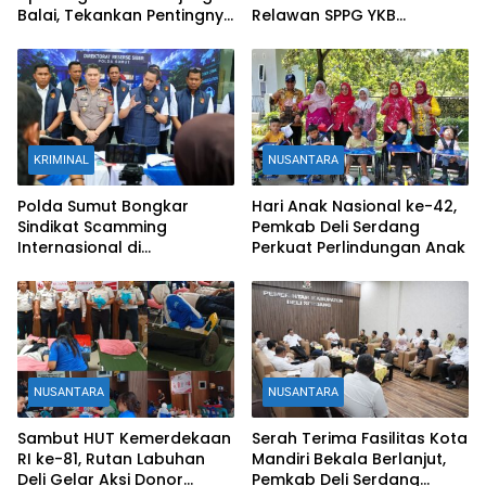
Balai, Tekankan Pentingnya
Relawan SPPG YKB
Kekompakan Personel
Tanjungbalai
KRIMINAL
NUSANTARA
Polda Sumut Bongkar
Hari Anak Nasional ke-42,
Sindikat Scamming
Pemkab Deli Serdang
Internasional di
Perkuat Perlindungan Anak
Apartemen Medan, Korban
Rugi Rp6,7 Miliar
NUSANTARA
NUSANTARA
Sambut HUT Kemerdekaan
Serah Terima Fasilitas Kota
RI ke-81, Rutan Labuhan
Mandiri Bekala Berlanjut,
Deli Gelar Aksi Donor
Pemkab Deli Serdang