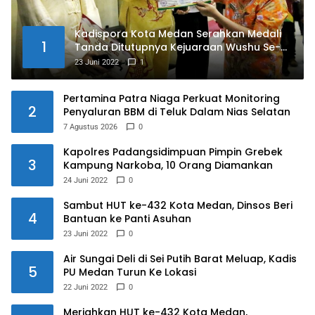
Kadispora Kota Medan Serahkan Medali
1
Tanda Ditutupnya Kejuaraan Wushu Se-
Kota Medan Memperebutkan Piala Wali
23 Juni 2022
1
Kota Medan Tahun 2022
Pertamina Patra Niaga Perkuat Monitoring
2
Penyaluran BBM di Teluk Dalam Nias Selatan
7 Agustus 2026
0
Kapolres Padangsidimpuan Pimpin Grebek
3
Kampung Narkoba, 10 Orang Diamankan
24 Juni 2022
0
Sambut HUT ke-432 Kota Medan, Dinsos Beri
4
Bantuan ke Panti Asuhan
23 Juni 2022
0
Air Sungai Deli di Sei Putih Barat Meluap, Kadis
5
PU Medan Turun Ke Lokasi
22 Juni 2022
0
Meriahkan HUT ke-432 Kota Medan,