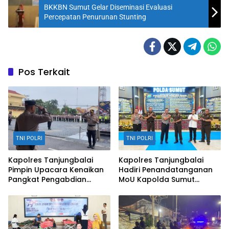
BKKBN Sumut Gelar Diseminasi Evaluasi
Percepatan Penurunan Stunting
Pos Terkait
TNI POLRI
TNI POLRI
Kapolres Tanjungbalai
Kapolres Tanjungbalai
Pimpin Upacara Kenaikan
Hadiri Penandatanganan
Pangkat Pengabdian
MoU Kapolda Sumut
Personil
dengan Kejati Sumut