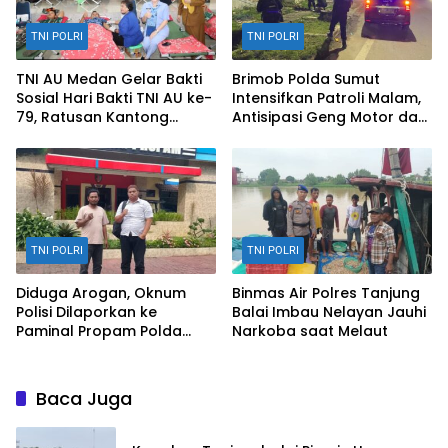
TNI POLRI
TNI POLRI
TNI AU Medan Gelar Bakti
Brimob Polda Sumut
Sosial Hari Bakti TNI AU ke-
Intensifkan Patroli Malam,
79, Ratusan Kantong
Antisipasi Geng Motor dan
Darah Berhasil
Kejahatan Jalanan di
Dikumpulkan
Medan
TNI POLRI
TNI POLRI
Diduga Arogan, Oknum
Binmas Air Polres Tanjung
Polisi Dilaporkan ke
Balai Imbau Nelayan Jauhi
Paminal Propam Polda
Narkoba saat Melaut
Sumut atas Dugaan
Pengusiran Warga
Baca Juga