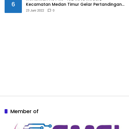
6
Kecamatan Medan Timur Gelar Pertandingan
Futsal
23 Juni 2022
0
Member of